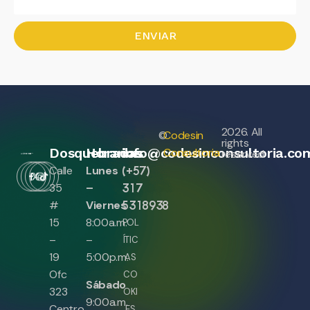
ENVIAR
2026. All
©
Codesin
rights
Dosquebradas
Horarios
info@codesinconsultoria.co
Consultoria
reserved
(+57)
Calle
Lunes
317
35
–
5318938
#
Viernes
15
8:00a.m.
POL
–
–
ÍTIC
19
5:00p.m.
AS
Ofc
CO
Sábado
323
OKI
9:00a.m.
Centro
ES