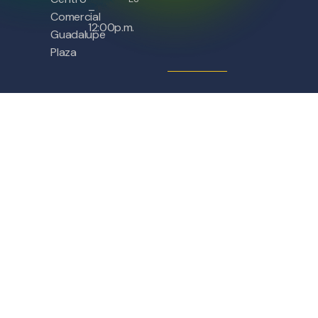
–
Comercial
12:00p.m.
Guadalupe
Plaza