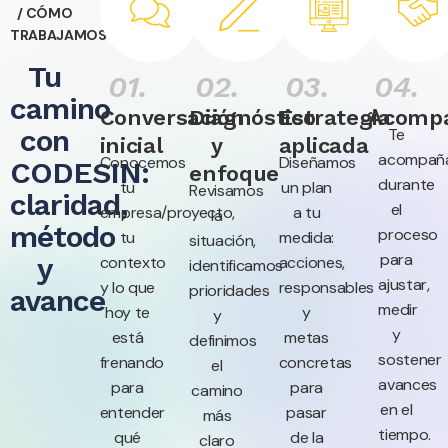
/ CÓMO
TRABAJAMOS
Tu
01.
02.
03.
04.
camino
Conversación
⁠Diagnóstico
Estrategia
Acomp
con
Te
inicial
y
aplicada
acompañ
Conocemos
Diseñamos
CODESIN:
enfoque
durante
tu
un plan
Revisamos
claridad,
el
empresa/proyecto,
a tu
la
método
proceso
tu
medida:
situación,
para
y
contexto
acciones,
identificamos
ajustar,
y lo que
responsables
prioridades
avance
medir
hoy te
y
y
y
está
metas
definimos
sostener
frenando
concretas
el
avances
para
para
camino
en el
entender
pasar
más
tiempo.
qué
de la
claro