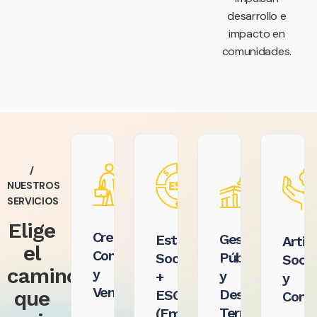
desarrollo e
impacto en
comunidades.
/
NUESTROS
SERVICIOS
Elige
Crecimiento
Gestión
Estrategia
Artic
el
Comercial
Pública
Social
Socio
camino
y
y
+
y
Ventas
que
Desarrollo
ESG
Conse
Territorial
(Empresa)