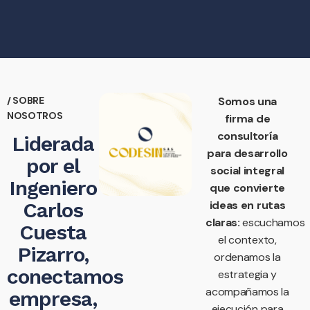
/ SOBRE
Somos una
NOSOTROS
firma de
consultoría
Liderada
para desarrollo
por el
social integral
Ingeniero
que convierte
ideas en rutas
Carlos
claras:
escuchamos
Cuesta
el contexto,
Pizarro,
ordenamos la
conectamos
estrategia y
acompañamos la
empresa,
ejecución para